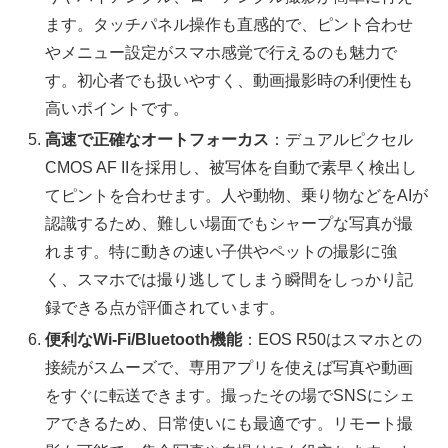
ます。タッチパネル操作も直感的で、ピント合わせ
やメニュー設定がスマホ感覚で行えるのも魅力で
す。初心者でも扱いやすく、動画撮影時の利便性も
高いポイントです。
高速で正確なオートフォーカス
：デュアルピクセル
CMOS AF IIを採用し、被写体を自動で素早く検出し
てピントを合わせます。人や動物、乗り物などをAIが
認識するため、難しい場面でもシャープな写真が撮
れます。特に動きの速い子供やペットの撮影に強
く、スマホでは撮り逃してしまう瞬間をしっかり記
録できる点が評価されています。
便利なWi-Fi/Bluetooth機能
：EOS R50はスマホとの
接続がスムーズで、専用アプリを使えば写真や動画
をすぐに転送できます。撮ったその場でSNSにシェ
アできるため、日常使いにも最適です。リモート撮