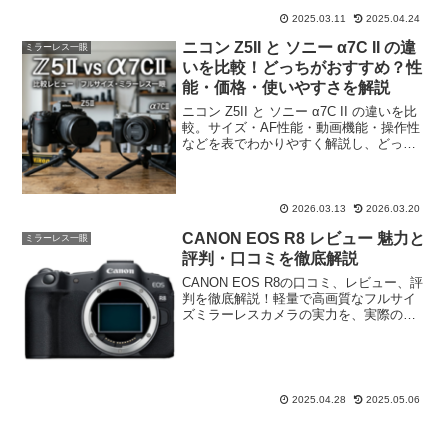
参考にしてください。
2025.03.11
2025.04.24
ニコン Z5II と ソニー α7C II の違
ミラーレス一眼
いを比較！どっちがおすすめ？性
能・価格・使いやすさを解説
ニコン Z5II と ソニー α7C II の違いを比
較。サイズ・AF性能・動画機能・操作性
などを表でわかりやすく解説し、どっち
がおすすめなのかタイプ別に紹介しま
す。
2026.03.13
2026.03.20
CANON EOS R8 レビュー 魅力と
ミラーレス一眼
評判・口コミを徹底解説
CANON EOS R8の口コミ、レビュー、評
判を徹底解説！軽量で高画質なフルサイ
ズミラーレスカメラの実力を、実際の使
用感やユーザーの声を交えてご紹介。購
入を検討している方必見です！
2025.04.28
2025.05.06