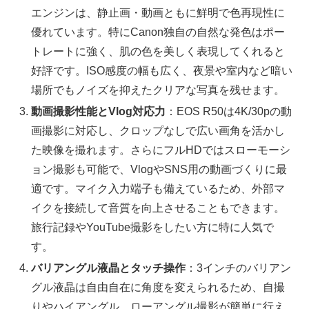
エンジンは、静止画・動画ともに鮮明で色再現性に
優れています。特にCanon独自の自然な発色はポー
トレートに強く、肌の色を美しく表現してくれると
好評です。ISO感度の幅も広く、夜景や室内など暗い
場所でもノイズを抑えたクリアな写真を残せます。
動画撮影性能とVlog対応力
：EOS R50は4K/30pの動
画撮影に対応し、クロップなしで広い画角を活かし
た映像を撮れます。さらにフルHDではスローモーシ
ョン撮影も可能で、VlogやSNS用の動画づくりに最
適です。マイク入力端子も備えているため、外部マ
イクを接続して音質を向上させることもできます。
旅行記録やYouTube撮影をしたい方に特に人気で
す。
バリアングル液晶とタッチ操作
：3インチのバリアン
グル液晶は自由自在に角度を変えられるため、自撮
りやハイアングル、ローアングル撮影が簡単に行え