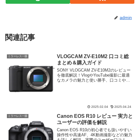
admin
関連記事
VLOGCAM ZV-E10M2 口コミ総
ミラーレス一眼
まとめ＆購入ガイド
SONY VLOGCAM ZV-E10M2のレビュー
を徹底解説！VlogやYouTube撮影に最適
なカメラの魅力と使い勝手、口コミや評
判をまとめて紹介。性能や特徴、メリッ
ト・デメリットを詳しく解説し、購入の
参考に最適な情報を提供します。
2025.02.04
2025.04.24
Canon EOS R10 レビュー 実力と
ミラーレス一眼
ユーザーの評価を解説
Canon EOS R10の初心者でも扱いやすい
操作性や高速AF、4K動画撮影などの魅力
を詳しく解説。実際のユーザー口コミも