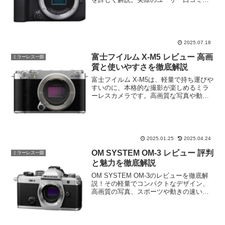
交え、メリットとデメリットをバランス
良く紹介しています。写真も動画も楽し
みたい方に最適なコスパ抜群のミラーレ
ス一眼の魅力をわかりやすくまとめまし
た。購入検討中の方に役立つ情報が満載
2025.07.18
です。
富士フイルム X-M5 レビュー 高画
ミラーレス一眼
質と使いやすさを徹底解説
富士フイルム X-M5は、軽量で持ち運びや
すいのに、本格的な撮影が楽しめるミラ
ーレスカメラです。高画質な写真や動画
を撮影できる性能が魅力で、初心者から
上級者まで幅広い層に支持されていま
す。口コミを元に、X-M5の魅力や実力を
詳しくご紹介しています。
2025.01.25
2025.04.24
OM SYSTEM OM-3 レビュー 評判
ミラーレス一眼
と魅力を徹底解説
OM SYSTEM OM-3のレビューを徹底解
説！その軽量でコンパクトなデザイン、
高画質の写真、スポーツや動きの速い被
写体に対応する高速オートフォーカス、
防塵・防滴性能など、OM SYSTEM OM-
3の魅力を詳しくご紹介。購入前に知りた
い評判や口コミもチェックして、購入の