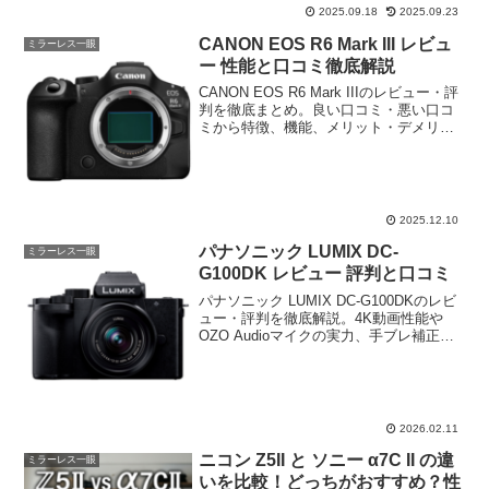
2025.09.18
2025.09.23
CANON EOS R6 Mark III レビュ
ミラーレス一眼
ー 性能と口コミ徹底解説
CANON EOS R6 Mark IIIのレビュー・評
判を徹底まとめ。良い口コミ・悪い口コ
ミから特徴、機能、メリット・デメリッ
トまでわかりやすく紹介。購入前の不安
を解消し、どんな人に向いているのかを
丁寧に解説します。
2025.12.10
パナソニック LUMIX DC-
ミラーレス一眼
G100DK レビュー 評判と口コミ
パナソニック LUMIX DC-G100DKのレビ
ュー・評判を徹底解説。4K動画性能や
OZO Audioマイクの実力、手ブレ補正や
バッテリー持ち、実際の口コミまで詳し
く紹介します。Vlog初心者やスマホから
のステップアップを考えている人必見。
メリット・デメリットを分かりやすくま
とめました。
2026.02.11
ニコン Z5II と ソニー α7C II の違
ミラーレス一眼
いを比較！どっちがおすすめ？性