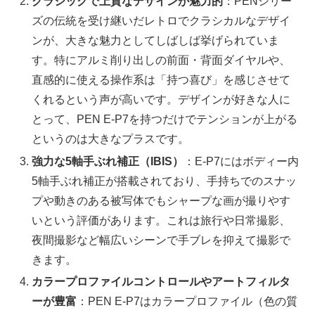
クラシックで上質なデザインが魅力的
：PENシリー
ズの伝統を受け継いだレトロでクラシカルなデザイ
ンが、大きな魅力としてしばしば挙げられていま
す。特にアルミ削り出しの前面・背面ダイヤルや、
直感的に使える操作系は「持つ喜び」を感じさせて
くれるという声が高いです。デザインが好きな人に
とって、PEN E-P7を持つだけでテンションが上がる
というのは大きなプラスです。
強力な5軸手ぶれ補正（IBIS）
：E-P7にはボディー内
5軸手ぶれ補正が搭載されており、手持ちでのスナッ
プや動きのある被写体でもシャープな画が撮りやす
いという評価があります。これは旅行や日常撮影、
夜間撮影など幅広いシーンで手ブレを抑えて撮影で
きます。
カラープロファイルコントロールやアートフィルタ
ーが豊富
：PEN E-P7はカラープロファイル（色の質