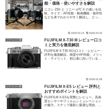
能・価格・使いやすさを解説
ニコン Z5II と ソニー α7C II の違いを比
較。サイズ・AF性能・動画機能・操作性
などを表でわかりやすく解説し、どっち
がおすすめなのかタイプ別に紹介しま
す。
2026.03.13
2026.03.20
FUJIFILM X-T30 III レビュー口コ
ミラーレス一眼
ミと実力を徹底解説
FUJIFILM X-T30 IIIの口コミ・レビュー・
評判を徹底解説。画質やAF性能、メリッ
ト・デメリット、初心者に向いているか
まで分かりやすく紹介します。購入前の
最終チェックにおすすめです。
2026.01.08
FUJIFILM X-E5 レビュー 評判と
ミラーレス一眼
おすすめポイントを解説
FUJIFILM X-E5を実際にレビュー。高画
質センサーやフィルムシミュレーション
の魅力、スナップ撮影に最適な理由、注
意点まで詳しく解説します。購入前の参