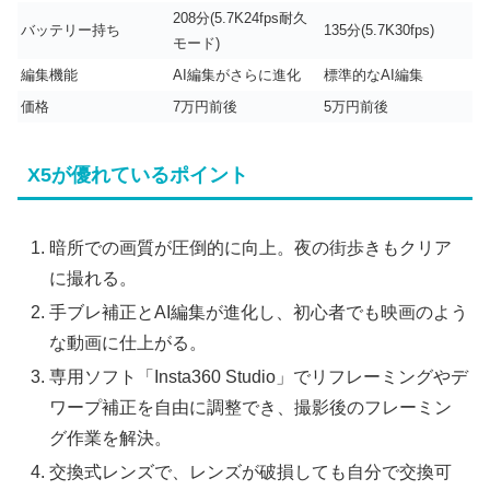
208分(5.7K24fps耐久
バッテリー持ち
135分(5.7K30fps)
モード)
編集機能
AI編集がさらに進化
標準的なAI編集
価格
7万円前後
5万円前後
X5が優れているポイント
暗所での画質が圧倒的に向上。夜の街歩きもクリア
に撮れる。
手ブレ補正とAI編集が進化し、初心者でも映画のよう
な動画に仕上がる。
専用ソフト「Insta360 Studio」でリフレーミングやデ
ワープ補正を自由に調整でき、撮影後のフレーミン
グ作業を解決。
交換式レンズで、レンズが破損しても自分で交換可