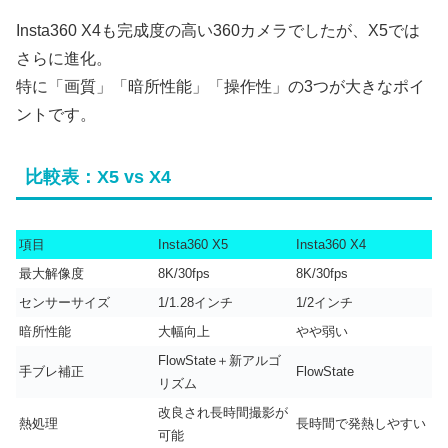
Insta360 X4も完成度の高い360カメラでしたが、X5では
さらに進化。
特に「画質」「暗所性能」「操作性」の3つが大きなポイ
ントです。
比較表：X5 vs X4
項目
Insta360 X5
Insta360 X4
最大解像度
8K/30fps
8K/30fps
センサーサイズ
1/1.28インチ
1/2インチ
暗所性能
大幅向上
やや弱い
FlowState＋新アルゴ
手ブレ補正
FlowState
リズム
改良され長時間撮影が
熱処理
長時間で発熱しやすい
可能