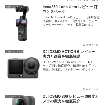
2025.01.29
2025.04.24
Insta360 Luna Ultra レビュー 評
アクションカメラ
判とスペック
Insta360 Luna Ultraのレビュー・評判を徹
底調査。良い口コミ・悪い口コミからバ
ッテリーやデメリット、DJI Osmo
Pocketとの比較、機能や特徴、おすすめ
する人・しない人まで、購入前に知って
おきたい情報をわかりやすくまとめまし
た。
2026.07.19
DJI OSMO ACTION 6 レビュー
アクションカメラ
実力と画質を徹底解説
DJI OSMO ACTION 6の口コミ・レビュ
ー・評判を徹底紹介。暗所性能や手ブレ
補正、防水性、バッテリー、使いやすさ
まで実際のユーザー声をもとにわかりや
すく解説します。購入前の不安を解消し
たい人に最適なまとめ記事です。
2025.12.02
DJI OSMO 360 レビュー 360度カ
アクションカメラ
メラの実力を徹底紹介