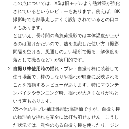
この点については、X5は旧モデルより熱対策が強化
されているというレビューもあります。例えば、8K
撮影時でも熱暴走しにくく設計されているとの口コ
ミもあります。
とはいえ、長時間の高負荷撮影では本体温度が上が
るのは避けがたいので、熱を意識した使い方（撮影
間隔を空ける、風通しのよい場所で撮る、解像度を
落として撮るなど）が実用的です。
自撮り棒使用時の揺れ・ブレ
：自撮り棒に装着して
使う場面で、棒のしなりや揺れが映像に反映される
ことを指摘するレビューがあります。特にマウンテ
ンバイクやランニング時、揺れが大きくなりがちと
いう声もあります。
X5本体の手ブレ補正性能は高評価ですが、自撮り棒
の物理的な揺れを完全には打ち消せません。こうし
た状況では、剛性のある自撮り棒を使ったり、ジン