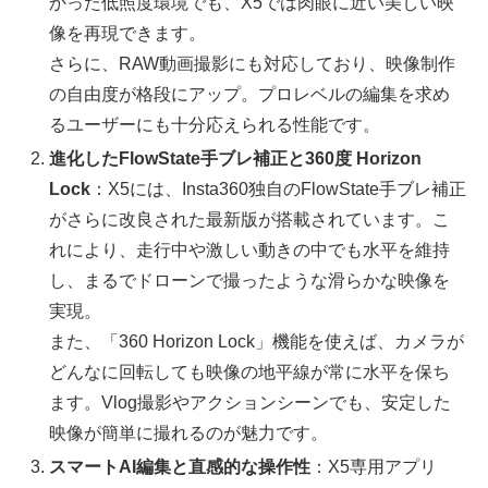
かった低照度環境でも、X5では肉眼に近い美しい映
像を再現できます。
さらに、RAW動画撮影にも対応しており、映像制作
の自由度が格段にアップ。プロレベルの編集を求め
るユーザーにも十分応えられる性能です。
進化したFlowState手ブレ補正と360度 Horizon
Lock
：X5には、Insta360独自のFlowState手ブレ補正
がさらに改良された最新版が搭載されています。こ
れにより、走行中や激しい動きの中でも水平を維持
し、まるでドローンで撮ったような滑らかな映像を
実現。
また、「360 Horizon Lock」機能を使えば、カメラが
どんなに回転しても映像の地平線が常に水平を保ち
ます。Vlog撮影やアクションシーンでも、安定した
映像が簡単に撮れるのが魅力です。
スマートAI編集と直感的な操作性
：X5専用アプリ