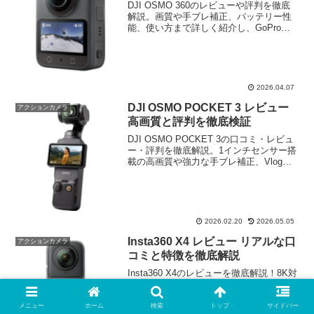
DJI OSMO 360のレビューや評判を徹底
解説。画質や手ブレ補正、バッテリー性
能、使い方まで詳しく紹介し、GoProや
Insta360との比較も掲載。初心者でも使
いやすいのか、メリット・デメリットを
知りたい方におすすめの記事です
2026.04.07
DJI OSMO POCKET 3 レビュー
アクションカメラ
高画質と評判を徹底検証
DJI OSMO POCKET 3の口コミ・レビュ
ー・評判を徹底解説。1インチセンサー搭
載の高画質や強力な手ブレ補正、Vlog性
能、価格やOSMO Pocket 2との比較まで
わかりやすく紹介します。購入前に知っ
ておきたいメリット・デメリットも網
羅。後悔しないためのポイントをまとめ
ました。
2026.02.20
2026.05.05
Insta360 X4 レビュー リアルな口
アクションカメラ
コミと特徴を徹底解説
Insta360 X4のレビューを徹底解説！8K対
応の高画質360度カメラの実力を実際の使
用感や口コミとともに紹介。X3との違い
やメリット・デメリットも詳しく解説
メニュー
ホーム
検索
トップ
サイドバー